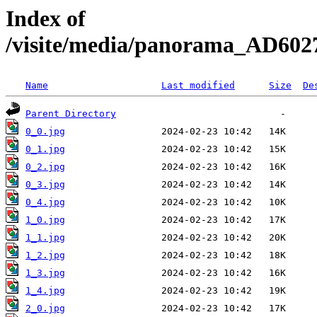
Index of
/visite/media/panorama_AD6
Name
Last modified
Size
De
Parent Directory
0_0.jpg
0_1.jpg
0_2.jpg
0_3.jpg
0_4.jpg
1_0.jpg
1_1.jpg
1_2.jpg
1_3.jpg
1_4.jpg
2_0.jpg