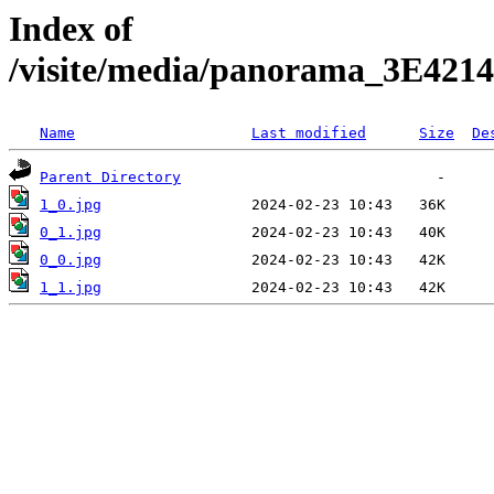
Index of
/visite/media/panorama_3E42
Name
Last modified
Size
De
Parent Directory
1_0.jpg
0_1.jpg
0_0.jpg
1_1.jpg