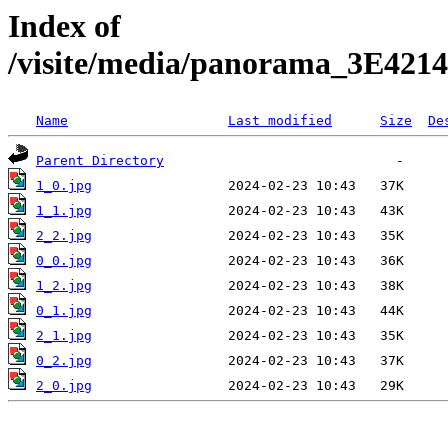
Index of
/visite/media/panorama_3E42
Name
Last modified
Size
De
Parent Directory
1_0.jpg
1_1.jpg
2_2.jpg
0_0.jpg
1_2.jpg
0_1.jpg
2_1.jpg
0_2.jpg
2_0.jpg