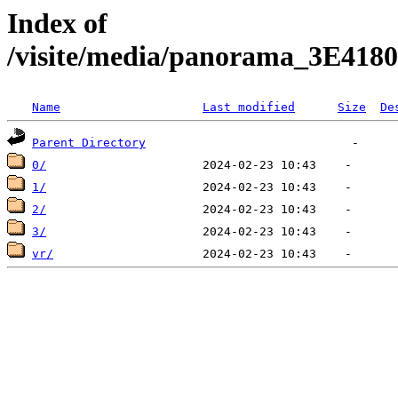
Index of
/visite/media/panorama_3E41
Name
Last modified
Size
De
Parent Directory
0/
1/
2/
3/
vr/