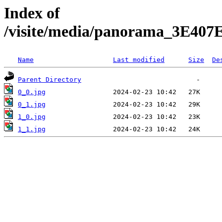
Index of
/visite/media/panorama_3E40
Name
Last modified
Size
De
Parent Directory
0_0.jpg
0_1.jpg
1_0.jpg
1_1.jpg