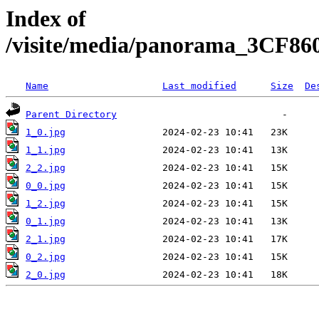
Index of
/visite/media/panorama_3CF
Name
Last modified
Size
De
Parent Directory
1_0.jpg
1_1.jpg
2_2.jpg
0_0.jpg
1_2.jpg
0_1.jpg
2_1.jpg
0_2.jpg
2_0.jpg